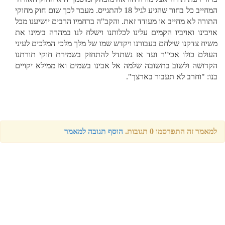
המחייב כל בחור שהגיע לגיל 18 להתגייס. מעבר לכך שום חוק מחוקי
התורה לא מחייב או מעודד זאת. והקב"ה ברחמיו הרבים יושיענו מכל
אויבינו ואויביו הקמים עלינו לכלותנו וישלח לנו במהרה בימינו את
משיח צדקנו שילחם בעבורנו ויקדש שמו של מלך מלכי המלכים לעיני
העולם כולו אכי"ר ועד אז נשתדל להתחזק בשמירת חוקי תורתנו
הקדושה ולשוב בתשובה שלמה אל אבינו בשמים ואז ממילא יקויים
בנו: "וחרב לא תעבור בארצך".
למאמר זה התפרסמו 0 תגובות.
הוסף תגובה למאמר