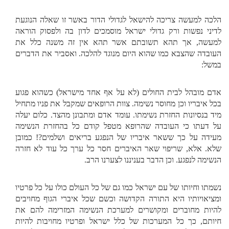
הלכה למעשה צריכה להישאל לגדולי הדור באשר זו שאלה הנוגעת
לדיני נפשות ורק גדולי ישראל מוסמכים לדון בה ולפסוק הוראה
למעשה, אך תהא תשובתם אשר תהא אין זה משנה כלל את
העובדה שהצבא כמו שהוא היום מנוגד להלכה. ואסביר את הדברים
במשל:
אדם מובהל לבית החולים (לא על אף אחד מישראל) כשהוא פגוע
בכל איבריו וכן מחוסר נשימה. צוות הרופאים שמקבל את פניו מתחיל
מיד בנסיונות החזרת נשימתו. עומד אדם ומתבונן מהצד. כלום יעלה
על דעתו כי העובדה שהרופא מטפל קודם כל בהחזרת הנשימה
מעידה על כך ששאר איבריו של הנפגע בריאים ושלמים?! כמובן
שלא. אלא, שריפוי שאר האיברים חסר כל ערך כל עוד לא חזרה
הנשימה לנפגע. וכן הדבר בעניננו לצערנו הרב.
נשמתו וחיותו של עם ישראל כמו גם של כל העולם כולו על כל פרטיו
ומציאויותיו היא התורה הקדושה וכשם שכל איברי הגוף מחויבים
להיות מחוברים ומקושרים למערכת הנשימה המזרימה להם את
חיותם, כך כל המערכות של כלל ישראל ופרטיו מחויבות להיות