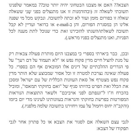
הצבא?? האם אז מצבנו הבטחוני יהיה יותר טוב?? במאמר שלפנינו
תשובתי לשאלה זו: (ובהזדמנות זו אנו מתנצלים בפני שָנִי ששאלה
שאלה זו בפורום מזמן ועוד לא זכתה לתשובה. ונבקש מכל מי שפנה
אלינו הן במסגרת הפורום, והן ב-e-mail או בדואר ועדיין לא קבל
תשובה לשאלתו/השגתו להזכירנו זאת כדי שנוכל לתת מענה לכל
הפניות, ואנו מתנצלים בפניו מראש.).
ובכן, כבר ביארתי בספרי כי במצבנו היום מותרת פעולה צבאית רק
על מנת להציל חיים מדין פקוח נפש או "לא תעמוד על דם רעך" על
פי הגדרים ההלכתיים של דינים אלו המובאים אף הם בספרי. כל
פעולה שאינה נצרכת למטרה זו וכל אסור שמבוצע שלא הותר מדין
פקוח נפש מצטרף אל סאת העוונות הכללית של עם ישראל ומסכן
את הכלל ואת הפרט בהיותו סניף של "ואם בחוקתי תמאסו", ומוביל
בהכרח ח"ו ל"ונגפתם לפני אויביכם" ולשאר התוצאות הנוראות
המפורטות בפרשת בחוקתי והנראות בעוונותינו לעינינו מדי יום ביומו
(והקב"ה יחוס ויחמול על עמו ויחזירנו בתשובה שלמה מלפניו.).
לגבי עצם השאלה אם לסגור את הצבא או כל פתרון אחר לגבי
תפקודו של הצבא: