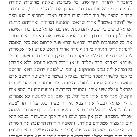
מחוברות לתורה הקדושה. כל מערכת שאינה מחוברת לתורה
ולחוקיה הרי היא אבר מת בגוף המסכן את כל הגוף. כרגע, בעוונותינו
הרבים המצב של רוב חלקי העם היהודי בארץ ובתפוצות הוא מצב
של "חוסר נשימה" אחרי שראשי התנועה הציונית ואחריהם מדינת
ישראל עושים כל שביכולתם לנתק את עם ישראל ממערכת הנשימה
שלו, ולכן הדבר הדחוף ביותר הוא להנשים את האומה, היינו לחבר
את כל המערכות לתורה ובראש ובראשונה לרתום את כלל האומה
להנהגת גדולי התורה כי הגוף נגרר אחרי הראש כנודע ואין אפשרות
לתקן שום מערכת ללא שיוקדם לכך תיקון העומדים בראשה [וכמו
שמובא באדרא רבה (קל"ה ע"א) "דכל רישא דעמא דלא אתתקן
בקדמיתא לית עמא מתתקנא"]. וכמו שלשוטה ייחשב רופא החושב
כי אבר כלשהו יתפקד כהלכה גם ללא נשימה כך לשוטה ייחשב אדם
החושב כי צבא המנוגד לתורה והמנותק מהכוונתה יכול להגן על עם
ישראל או להושיע אותו, והתורה הקדושה (ובעוונותינו גם המציאות
הקשה) מכחישים אותו מכל וכל. כך שגם אם למעשה לא אומרים
גדולי ישראל לבטל את הצבא אין זה מעיד כלל על היותו "צבא
כהלכה" אלא רק על עובדת היות נושא זה חלק קטן ממערכת שלמה
שכולה גוססת!! ולכן אין בכך שום ראיה לכך שהשרות בצבא הוא
חוב או מצוה שמקורם בתורה. והסיבה היחידה ההופכת את השרות
בצבא לשאלה מעשית המצריכה (כמו כל שאלה מעשית בחיי היהודי)
ברור דעת תורה אצל מורה הוראה מובהק ומוסמך היא החוק האזרחי