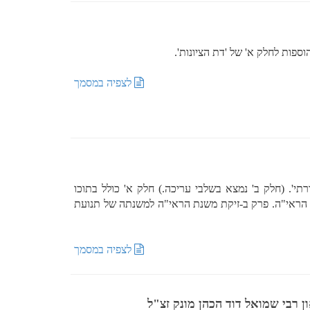
וספות לחלק א' של 'דת הציונות'.
לצפיה במסמך
י'. (חלק ב' נמצא בשלבי עריכה.) חלק א' כולל בתוכו
הראי"ה. פרק ב-זיקת משנת הראי"ה למשנתה של תנועת
לצפיה במסמך
ן רבי שמואל דוד הכהן מונק זצ"ל