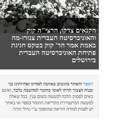
איתן
מעמד התגלות המוני???
הקנאים צדקו, הרצי"ה קוק
והאוניברסיטה העברית צנזרו-מה
באמת אמר הר' קוק בטקס חגיגת
פתיחת האוניברסיטה העברית
יואל אלחנן
בירושלים
קושיא מתוך תפיסה מעוותת...
הספר
והאתר מוגשים באהבה לאחינו ואחיותינו בני
ובנות הצבור הדתי לאומי כחומר למחשבה בלבד
, ואינם
לביא
באים לפסוק הלכה למעשה בשום ענין. בכל שאלה
קול קורא מאת הגרמ"ד ויסמנדל זצ"ל
למעשה המתעוררת מקריאת החומר בספר או באתר
יש לפנות למורה הוראה שהוסמך ע"י גדולי הדור.
לביא