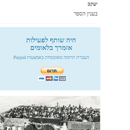
יעקב
בענין הספר
פלוני
היה שותף לפעילות
אזמרך בלאומים
מעגל תשעים ותשע
העברת תרומה מאובטחת באמצעות Paypal
פלוני
שיטת הסלמי....
פלוני
שלום