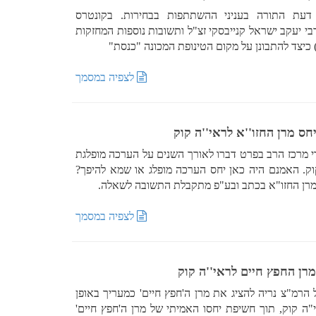
 דעת התורה בעניני ההשתתפות בבחירות. בקונטרס
בי יעקב ישראל קנייבסקי זצ"ל ותשובות נוספות המחזקות
יצד להתבונן על מקום הטינופת המכונה "כנסת"
לצפיה במסמך
יחס מרן החזו''א לראי''ה קוק
י מרכז הרב בפרט דברו לאורך השנים על הערכה מופלגת
ק. האמנם היה כאן יחס הערכה מופלג או שמא להיפך?
 מרן החזו"א בכתב ובע"פ מתקבלת התשובה לשאלה.
לצפיה במסמך
רן החפץ חיים לראי''ה קוק
הרמ"צ נריה להציג את מרן ה'חפץ חיים' כמעריך באופן
"ה קוק, תוך חשיפת יחסו האמיתי של מרן ה'חפץ חיים'