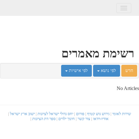
Toggle
navigation
רשימת מאמרים
חדש
לפי נושא
לפי אישיות
No Articles
שירות לאומי
|
גירוש גוש קטיף
|
פורום
|
יחס גדולי ישראל לציונות
|
ישוב ארץ ישראל
|
אודיו-וידאו
|
צור קשר
|
חינוך ילדים
|
ספר דת הציונות
|