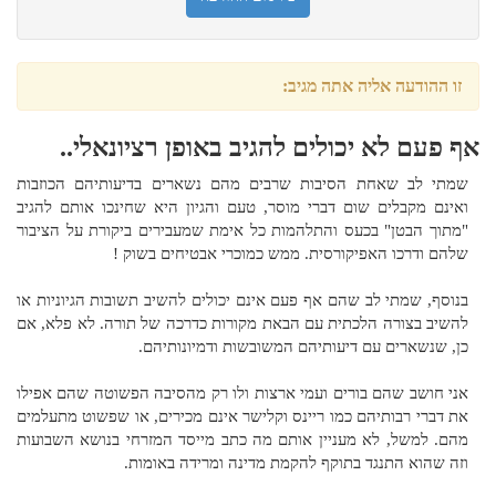
זו ההודעה אליה אתה מגיב:
אף פעם לא יכולים להגיב באופן רציונאלי..
שמתי לב שאחת הסיבות שרבים מהם נשארים בדיעותיהם הכוזבות
ואינם מקבלים שום דברי מוסר, טעם והגיון היא שחינכו אותם להגיב
"מתוך הבטן" בכעס והתלהמות כל אימת שמעבירים ביקורת על הציבור
שלהם ודרכו האפיקורסית. ממש כמוכרי אבטיחים בשוק !
בנוסף, שמתי לב שהם אף פעם אינם יכולים להשיב תשובות הגיוניות או
להשיב בצורה הלכתית עם הבאת מקורות כדרכה של תורה. לא פלא, אם
כן, שנשארים עם דיעותיהם המשובשות ודמיונותיהם.
אני חושב שהם בורים ועמי ארצות ולו רק מהסיבה הפשוטה שהם אפילו
את דברי רבותיהם כמו ריינס וקלישר אינם מכירים, או שפשוט מתעלמים
מהם. למשל, לא מעניין אותם מה כתב מייסד המזרחי בנושא השבועות
וזה שהוא התנגד בתוקף להקמת מדינה ומרידה באומות.