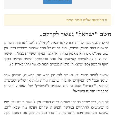
זו ההודעה אליה אתה מגיב:
השם "ישראל" נעשה לקרקס..
כי לדידם, אפשר להיות יהודי, לגור בארה"ק וללכת לאכול ארוחת צהריים
בתשעה באב. יהודי, לדידם, יכול להיות כל אחד שרוצה ומרגיש בכך. אין
שום נפק"מ אם הוא מאמין בתורה או לא. העיקר ששירת בצה"ל. אישה
יהודיה יכולה לעשות קעקועים על גופה וזרועותיה ולשים עגילים בתוך
האף והלשון (כפי שיצא לי לראות פעמים רבות כאשר גרתי בארה"ק).
אפשר להיות יהודי ולא חייבים להאמין בהשגחה, במשיח, בעקרון שכר
ועונש ובכל י"ג העיקרים או בזה שישנה גזירת גלות או שלוש שבועות.
אדרבא, "יהודים" מסוג זה הם הטובים ו"השפיץ" של האומה וראויים
לתפקידי הנהגה בישראל.
לסיכום, כפי שכבר כתבתי פעמים רבות בעבר: אין לי שום בעיה ולא מזיז
לי שימשיכו להתקיים במדינה הציונית שלהם ויעשו מה שבא להם.
שיעשו מלחמות ויבנו התנחלויות ויתגרו בכל העולם, אם רצונם בכך.