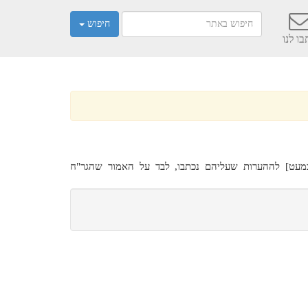
חיפוש
ו לנו
מעט] לההערות שעליהם נכתבו, לבד על האמור שהגר"ח