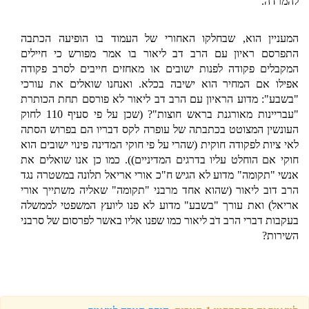
להמרדה.
המעניין הוא, שבחלקו האחורי של העמוד בו הופיעה הכתבה
התפרסם ראיון עם הרב דב ליאור בו אמר מפורש כי חיילים
המקבלים פקודה לפנות ישובים או מאחזים חייבים לסרב פקודה
אפילו אם המחיר הוא ישיבה בכלא. ואנחנו שואלים את עורכי
"בשבע": מדוע הראיון עם הרב דב ליאור לא פורסם תחת הכותרת
"עבריינות מאורגנת בראש חוצות"? (שכן על פי סעיף 110 לחוק
העונשין המצוטט בכתבתה של עופרה לקס דבריו הם בפרוש הסתה
לאי ציות לפקודה חוקית (שהרי על פי חוקי המדינה פינוי ישובים הוא
חוקי אם הוחלט עליו בדרגים המדיניים)). כמו כן אנו שואלים את
אנשי "תקומה" מדוע לא הגיש ח"כ אורי אריאל תלונה במשטרה נגד
הרב דוב ליאור (שהוא אחד מרבני "תקומה" שאליה משתייך אורי
אריאל) ואת עורך "בשבע" מדוע לא פנו ליועץ המשפטי לממשלה
בעקבות דברי הרב דֹב ליאור כמו שפנו אליו באשר לפרסום של סרבני
השירות?