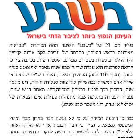
בגליון מס. 23 של "בשבע" הופיעה תחת הכותרת: "עברינות
מאורגנת בראש חוצות", כתבתה של עופרה לקס אודות קמפיין
הקורא לסרוב לשרת בשטחים מעל גבי שלטי חוצות. בכתבה צוין כי
קריאה לסרבנות היא עברה שדינה שבע שנות מאסר ואף צוטט סעיף
החוק.
(סעיף 110 לחוק העונשין תשל"ז, הקובע ש"מי שהסית או
שידל אדם המשרת בכח מזויין לאי ציות לפקודה חוקית, דינו-מאסר
שנה; התכוון בכך לפגוע בבטחון המדינה,דינו- מאסר חמש שנים;
נעברה העבירה בתקופה שבה מתנהלות פעולות איבה צבאיות של
ישראל או נגדה, דינו-מאסר שבע שנים.)
כמו כן הובעה תמיהה על כי לא נעשה דבר בנידון מצד היועץ
המשפטי לממשלה, וצויין כי חבר הכנסת אורי אריאל
("האחוד
הלאומי")
הגיש תלונה למשטרה בדרישה לחקור בדחיפות הסתה