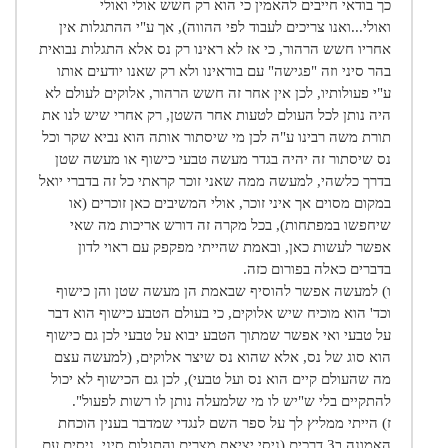
כך בודאי חייבים להאמין כי הוא רק חשש אולי ואולי
ואולי...ואנו צריכים לעבוד לפי ההווה), אך ע"י ההתגלות אין
אחריו חשש הרהור, כי אז לא ראינו רק נס אלא התגלות נבואית
בהר סיני וזה "פגישה" עם בוראינו ולא רק שאנו יודעים אותו
ע"י פעולותיו, לכן אין אחר זה חשש הרהור, אלוקים לעולם לא
היה נותן לכל העולם לטעות אחר השטן, רק אחרי שיש לנו את
תורת משה רבינו ע"ה לכן מי שיסתור אותה הוא נביא שקר וכל
נס שיסתור זה יהיה בגדר מעשה טבעי כישוף או מעשה שטן
בדרך כלשהי, למעשה ממה שאני זוכר קראתי כל זה בדברי יואל
במקום מסוים אך איני זוכר, אולי המשיבים כאן זוכרים (או
שיחפשו במפתחות), בכל מקרה זה דורש אריכות מה שאי
אפשר לעשות כאן, ובאמת שהייתי מפקפק עם ראוי לדון
בדברים כאלה בפורום כזה.
ו) למעשה אפשר להוסיף שבאמת הן מעשה שטן והן כישוף
וכד' הוא מוכיח שיש אלוקים, כי בעולם הטבע כישוף הוא דבר
על טבעי ואי אפשר שמתוך הטבע יבוא על טבעי לכן גם כישוף
הוא סוג של נס, אלא שהוא נס שיצר אלוקים, (למעשה עצם
מה שהעולם קיים הוא נס ועל טבעי), לכן גם הכישוף לא יכול
להתקיים בלי ש"יש לו מי שלמעלה נותן לו רשות לפעול".
ז) הייתי ממליץ לך על ספר השם לנגדי שמדבר בענין הוכחת
האמונה ב3 דרכים (ניסי יציאת מצרים והתגלות סיני, ניסים עם