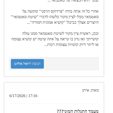
שטן" הוא המצאה של סאטמאר...
אחרי כל זה אתה בודה "פרדוקס הרסני" ומקשה על
סאטמאר מבלי לציין מקור כלשהו לדברי "שיטת סאטמאר"
היוצרים אצלך כביכול "קושיא אמונית חמורה"...
ובכן, ראשית ציין מקור לשיטת סאטמאר ממנו עולה
קושייתך ואז נדון בו ונראה על איזה שיטה יש קושיא עצומה
או ליתר דיוק קושיות עצומות רבות...
תגובה ל
יואל אלחנן
מאת: איתן
17:16 | 6/17/2026
מעמד התגלות המוני???