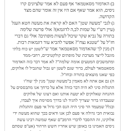
ב) האדמור מסאטמאר אף פעם לא אמר שלציונים קרו
ניסים, הוא אמר שאף אם היו אין זה אומר שהם מצד
הקדושה.
ג) לגבי "מעשה שטן" האם לא קראת את מעשה חטא העגל
(עיין רש"י על שמות לב,ה לדוגמא)? אולי פרשה שלימה
בתורה על נביא שקר שיכול לעשות מופתים? אולי גם דברי
חז"ל על "שטנא נצח"? אפשר להביא עוד דוגמאות רבות.
ד) מנין לך שהאדמור מסאטמאר אמר ש"
לשטן יש כוח בלתי
מוגבל לייצר מערכת של מופתים קולקטיביים, רחבי-ממד
ומתמשכים המטעים אומה שלמה"? לא אמר דבר כזה האדמור
מסאטמאר לעולם, ברור שגם לשטן יש גבול שהגביל לו אלוקים,
כפי שאנו מוצאים בתורה ובחז"ל.
ה) גם אם אתה לא מאמין ב"מעשה שטן" מנין לך שח"ו
התגלות סיני לא היה דבר כזה? אלא על כרחך אנו מתבססים על
ההנחה שאלוקים לא יטעה אותנו ואם רצונו של אלוקים
שנעבדהו ברור שצריך להגיד לנו בדרך מסוימת איך לעבדו,
ובגלל שמעמד הר סיני היה הנס הכי גדול אי פעם והתגלות
נבואית הכי גדולה אי פעם לכן אנו ודאים בכך שהוא מעשה ידי
אלוקינו, זה ההסבר לדברי הרמב"ם שאף שמשה רבינו עשה
ניסים האמינו בו באופן שיש אחריו חשש הרהור (אע"פ שסתם