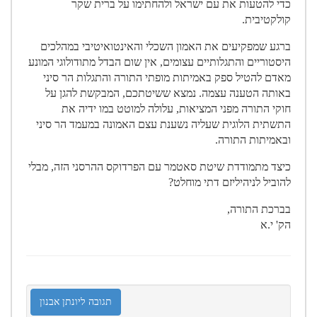
כדי להטעות את עם ישראל ולהחתימו על ברית שקר
קולקטיבית.
ברגע שמפקיעים את האמון השכלי והאינטואיטיבי במהלכים
היסטוריים והתגלותיים עצומים, אין שום הבדל מתודולוגי המונע
מאדם להטיל ספק באמיתות מופתי התורה והתגלות הר סיני
באותה הטענה עצמה. נמצא ששיטתכם, המבקשת להגן על
חוקי התורה מפני המציאות, עלולה למוטט במו ידיה את
התשתית הלוגית שעליה נשענת עצם האמונה במעמד הר סיני
ובאמיתות התורה.
כיצד מתמודדת שיטת סאטמר עם הפרדוקס ההרסני הזה, מבלי
להוביל לניהיליזם דתי מוחלט?
בברכת התורה,
הק' י.א
תגובה ליונתן אבנון