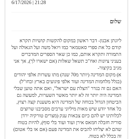
21:28 | 6/17/2026
שלום
ליונתן אבנון- דבר ראשון במקום להקשות קושיות תקרא
קודם כל את ספרי סאטמאר כמו ויואל משה ועל הגאולה ועל
התמורה ותקרא אותם, כמו כן שאר הספרים המדברים
בעניני ציונות ואח"כ תשאל שאלות (אם ישארו לך), אך אני
מגיב בקיצור-
א) מקום המדינה (יותר מ70 שנה) מתו עשרות אלפי יהודים
(בגלל מלחמות המדינה ועוד אלפי פיגועים בארץ ובחו"ל)
האם גם זה בגדר "הצלת עם ישראל", ואם אתה טוען שבלי
המדינה היה יותר זה לא יותר מאשר השערות, למעשה גם
הביטחון הגדול בכוחה של המדינה היא משענת קצה רצוץ,
כל אחד יודע שיש מאות מיליוני ערבים מסביבנו שרוצים
לכלותינו יש להם כיום צבאות ענק (מצרים טורקיה ירדן
סוריה חזבלה חמאס אירן ועוד ועוד בלי סוף), להיות בטוח
שהם לא יצליחו להביס את המדינה פעם (אם או בלי אטום)
זה בכלל לא בטוח.