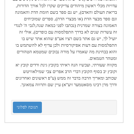
עדויות מכלי ראשון מיהודים צדיקים שקרו לכל אורך הדורות,
בריאת העולם והאדם), יש גם ספר בשם חומת הדת והאמונה
וגם ספר מבצר הדת (או מבצרי הדת), ספרים שמוכיחים
האמונה בצורה שמרנית (נכתבו לפני כמאה שנה,לגבי ה' לנגדי
זה עשרות שנים לא בדרך התפלמסות עם כופרים), אולי זה
יועיל לך, יש גם אתר בשם רציו אע"פ שהוא אתר שיש בו
התפלמסות עם דעות אפיקורסיות ולכן עדיף לא להשתמש בו
והוא בבחינת מה שאמרו על מורה נבוכים שמטמא הטהורים
ומטהר הטמאים.
מקווה שעזרתי, ועכשיו הנה ראיתי בקובץ גינת ורדים קובץ יא
וקובץ יב בסוף הקובץ דברי הרב אפרים צבי שמילאוויטש
שכותב ומאריך הרבה בדבר זה ממש (ע"פ ראשונים ואחרונים
ודרך מרן רבינו מסאטמער זיע"א) עיין שם ותרווה צמאונך.
תגובה לפלוני