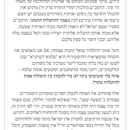
כידוע, עיקר אמונתנו מבוסס על אמינותו המוחלטת של מעמד
הר סיני. הרמב"ם (הלכות יסודי התורה פרק ח') מדגיש את
ההבדל התהומי בין ניסים ואותות נקודתיים (שבהם יש חשש
כישוף או אחיזת עיניים) לבין
מעמד ההתגלות ההמוני
. הרמב"ם
מסביר שעם ישראל לא האמין למשה מכוח האותות שעשה,
אלא מכוח אותה התגלות אלוקית ישירה שבה האל בעצמו נגלה
אליהם, ובכך הוסר כל ספק מלבם.
והנה אנוכי התלמיד שואל קושיה עצומה: אם אנו מאמצים את
ההנחה שהמציאות ההיסטורית היא "עלמא דשיקרא" שבו
לשטן יש כוח בלתי מוגבל לייצר מערכת של מופתים
קולקטיביים, רחבי-ממד ומתמשכים המטעים אומה שלמה –
איזה כלי קוגניטיבי נותר לנו כדי להבחין בין התגלות אמת
להתגלות שקר?
אילו פותחים את הפתח לקטלג חסדים ומופתים היסטוריים
עצומים כ"מעשה שטן", הרי שאיכא למימר, חלילה, שגם מעמד
הר סיני עצמו היה חלק מאותה תרמית שטנית. הרי לפי היגיון זה,
ניתן לטעון שהשטן עצמו היה מסוגל להתחזות לאלוקים, לקרוע
את שבעת הרקיעים, להמית את ישראל מתוך פחד ולהחיותם
בטל של תחייה (כפי שמתארים חז"ל את עוצמת המעמד), והכל