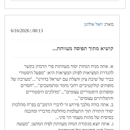
מאת:
יואל אלחנן
00:13 | 6/16/2026
קושיא מתוך תפיסה מעוותת...
א. אתה מניח הנחות יסוד מעוותות פרי הדמיון בקשר
להגדרת המציאות לפיהן המציאות היא: "מפעל היסטורי
כביר של שיבת ציון והצלת עם ישראל בדורנו"..."מערכת של
מופתים קולקטיביים רחבי מימד ומתמשכים"..."חסדים
ומופתים היסטוריים עצומים"..."מהלכים היסטוריים
והתגלותיים עצומים"...
ב. אתה בודה מלבך פירוש זר לדברי הרמב"ם בפ"ח מהלכות
יסודי התורה תוך התעלמות מוחלטת מדבריו ומהבנה
בסיסית של מהות מעמד הר סיני...
ג. אתה יוצא מנקודת הנחה מעוותת לפיה המושג: "מעשה