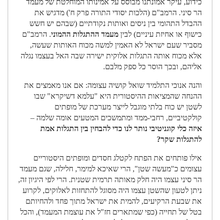
כידוע, עיקר אמונתנו מבוסס על אמינותו המוחלטת של מעמד
הר סיני. הרמב"ם (הלכות יסודי התורה פרק ח') מדגיש את
ההבדל התהומי בין ניסים ואותות נקודתיים (שבהם יש חשש
כישוף או אחיזת עיניים) לבין
מעמד ההתגלות ההמוני
. הרמב"ם
מסביר שעם ישראל לא האמין למשה מכוח האותות שעשה,
אלא מכוח אותה התגלות אלוקית ישירה שבה האל בעצמו נגלה
אליהם, ובכך הוסר כל ספק מלבם.
והנה אנוכי התלמיד שואל קושיה עצומה: אם אנו מאמצים את
ההנחה שהמציאות ההיסטורית היא "עלמא דשיקרא" שבו
לשטן יש כוח בלתי מוגבל לייצר מערכת של מופתים
קולקטיביים, רחבי-ממד ומתמשכים המטעים אומה שלמה –
איזה כלי קוגניטיבי נותר לנו כדי להבחין בין התגלות אמת
להתגלות שקר?
אילו פותחים את הפתח לקטלג חסדים ומופתים היסטוריים
עצומים כ"מעשה שטן", הרי שאיכא למימר, חלילה, שגם מעמד
הר סיני עצמו היה חלק מאותה תרמית שטנית. הרי לפי היגיון זה,
ניתן לטעון שהשטן עצמו היה מסוגל להתחזות לאלוקים, לקרוע
את שבעת הרקיעים, להמית את ישראל מתוך פחד ולהחיותם
בטל של תחייה (כפי שמתארים חז"ל את עוצמת המעמד), והכל