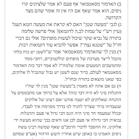
ב) האדמור מסאטמאר אף פעם לא אמר שלציונים קרו
ניסים, הוא אמר שאף אם היו אין זה אומר שהם מצד
הקדושה.
ג) לגבי "מעשה שטן" האם לא קראת את מעשה חטא העגל
(עיין רש"י על שמות לב,ה לדוגמא)? אולי פרשה שלימה
בתורה על נביא שקר שיכול לעשות מופתים? אולי גם דברי
חז"ל על "שטנא נצח"? אפשר להביא עוד דוגמאות רבות.
ד) מנין לך שהאדמור מסאטמאר אמר ש"
לשטן יש כוח בלתי
מוגבל לייצר מערכת של מופתים קולקטיביים, רחבי-ממד
ומתמשכים המטעים אומה שלמה"? לא אמר דבר כזה האדמור
מסאטמאר לעולם, ברור שגם לשטן יש גבול שהגביל לו אלוקים,
כפי שאנו מוצאים בתורה ובחז"ל.
ה) גם אם אתה לא מאמין ב"מעשה שטן" מנין לך שח"ו
התגלות סיני לא היה דבר כזה? אלא על כרחך אנו מתבססים על
ההנחה שאלוקים לא יטעה אותנו ואם רצונו של אלוקים
שנעבדהו ברור שצריך להגיד לנו בדרך מסוימת איך לעבדו,
ובגלל שמעמד הר סיני היה הנס הכי גדול אי פעם והתגלות
נבואית הכי גדולה אי פעם לכן אנו ודאים בכך שהוא מעשה ידי
אלוקינו, זה ההסבר לדברי הרמב"ם שאף שמשה רבינו עשה
ניסים האמינו בו באופן שיש אחריו חשש הרהור (אע"פ שסתם