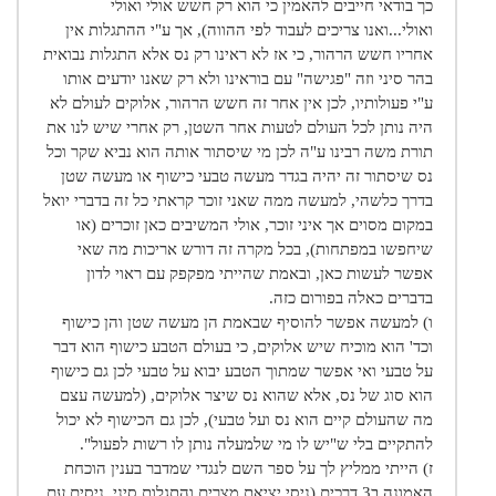
כך בודאי חייבים להאמין כי הוא רק חשש אולי ואולי
ואולי...ואנו צריכים לעבוד לפי ההווה), אך ע"י ההתגלות אין
אחריו חשש הרהור, כי אז לא ראינו רק נס אלא התגלות נבואית
בהר סיני וזה "פגישה" עם בוראינו ולא רק שאנו יודעים אותו
ע"י פעולותיו, לכן אין אחר זה חשש הרהור, אלוקים לעולם לא
היה נותן לכל העולם לטעות אחר השטן, רק אחרי שיש לנו את
תורת משה רבינו ע"ה לכן מי שיסתור אותה הוא נביא שקר וכל
נס שיסתור זה יהיה בגדר מעשה טבעי כישוף או מעשה שטן
בדרך כלשהי, למעשה ממה שאני זוכר קראתי כל זה בדברי יואל
במקום מסוים אך איני זוכר, אולי המשיבים כאן זוכרים (או
שיחפשו במפתחות), בכל מקרה זה דורש אריכות מה שאי
אפשר לעשות כאן, ובאמת שהייתי מפקפק עם ראוי לדון
בדברים כאלה בפורום כזה.
ו) למעשה אפשר להוסיף שבאמת הן מעשה שטן והן כישוף
וכד' הוא מוכיח שיש אלוקים, כי בעולם הטבע כישוף הוא דבר
על טבעי ואי אפשר שמתוך הטבע יבוא על טבעי לכן גם כישוף
הוא סוג של נס, אלא שהוא נס שיצר אלוקים, (למעשה עצם
מה שהעולם קיים הוא נס ועל טבעי), לכן גם הכישוף לא יכול
להתקיים בלי ש"יש לו מי שלמעלה נותן לו רשות לפעול".
ז) הייתי ממליץ לך על ספר השם לנגדי שמדבר בענין הוכחת
האמונה ב3 דרכים (ניסי יציאת מצרים והתגלות סיני, ניסים עם