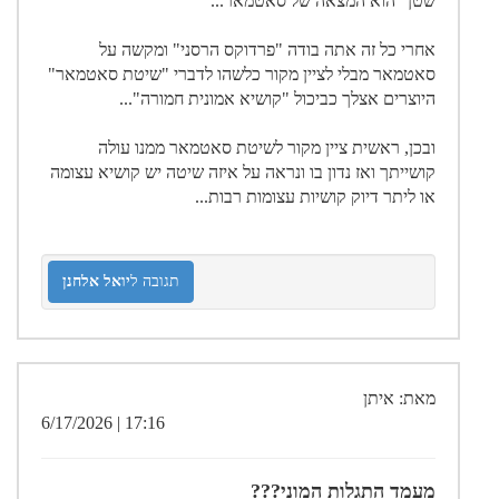
שטן" הוא המצאה של סאטמאר...
אחרי כל זה אתה בודה "פרדוקס הרסני" ומקשה על
סאטמאר מבלי לציין מקור כלשהו לדברי "שיטת סאטמאר"
היוצרים אצלך כביכול "קושיא אמונית חמורה"...
ובכן, ראשית ציין מקור לשיטת סאטמאר ממנו עולה
קושייתך ואז נדון בו ונראה על איזה שיטה יש קושיא עצומה
או ליתר דיוק קושיות עצומות רבות...
תגובה ל
יואל אלחנן
מאת: איתן
17:16 | 6/17/2026
מעמד התגלות המוני???