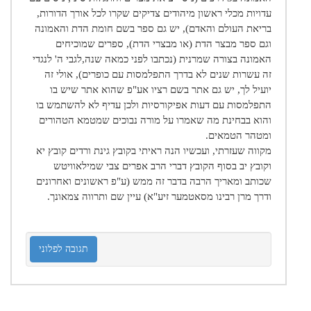
עדויות מכלי ראשון מיהודים צדיקים שקרו לכל אורך הדורות,
בריאת העולם והאדם), יש גם ספר בשם חומת הדת והאמונה
וגם ספר מבצר הדת (או מבצרי הדת), ספרים שמוכיחים
האמונה בצורה שמרנית (נכתבו לפני כמאה שנה,לגבי ה' לנגדי
זה עשרות שנים לא בדרך התפלמסות עם כופרים), אולי זה
יועיל לך, יש גם אתר בשם רציו אע"פ שהוא אתר שיש בו
התפלמסות עם דעות אפיקורסיות ולכן עדיף לא להשתמש בו
והוא בבחינת מה שאמרו על מורה נבוכים שמטמא הטהורים
ומטהר הטמאים.
מקווה שעזרתי, ועכשיו הנה ראיתי בקובץ גינת ורדים קובץ יא
וקובץ יב בסוף הקובץ דברי הרב אפרים צבי שמילאוויטש
שכותב ומאריך הרבה בדבר זה ממש (ע"פ ראשונים ואחרונים
ודרך מרן רבינו מסאטמער זיע"א) עיין שם ותרווה צמאונך.
תגובה לפלוני