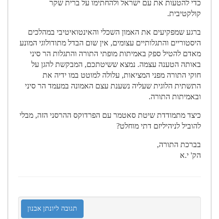
כדי להטעות את עם ישראל ולהחתימו על ברית שקר
קולקטיבית.
ברגע שמפקיעים את האמון השכלי והאינטואיטיבי במהלכים
היסטוריים והתגלותיים עצומים, אין שום הבדל מתודולוגי המונע
מאדם להטיל ספק באמיתות מופתי התורה והתגלות הר סיני
באותה הטענה עצמה. נמצא ששיטתכם, המבקשת להגן על
חוקי התורה מפני המציאות, עלולה למוטט במו ידיה את
התשתית הלוגית שעליה נשענת עצם האמונה במעמד הר סיני
ובאמיתות התורה.
כיצד מתמודדת שיטת סאטמר עם הפרדוקס ההרסני הזה, מבלי
להוביל לניהיליזם דתי מוחלט?
בברכת התורה,
הק' י.א
תגובה ליונתן אבנון