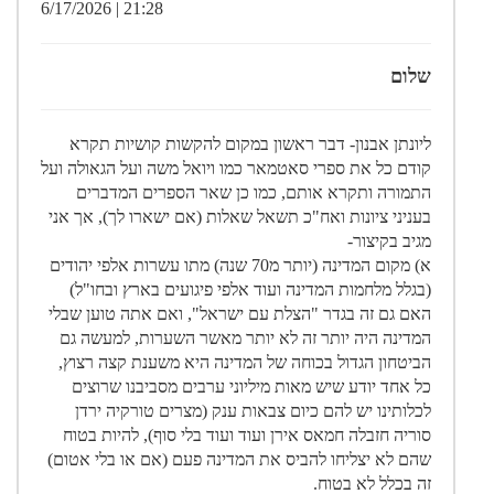
21:28 | 6/17/2026
שלום
ליונתן אבנון- דבר ראשון במקום להקשות קושיות תקרא
קודם כל את ספרי סאטמאר כמו ויואל משה ועל הגאולה ועל
התמורה ותקרא אותם, כמו כן שאר הספרים המדברים
בעניני ציונות ואח"כ תשאל שאלות (אם ישארו לך), אך אני
מגיב בקיצור-
א) מקום המדינה (יותר מ70 שנה) מתו עשרות אלפי יהודים
(בגלל מלחמות המדינה ועוד אלפי פיגועים בארץ ובחו"ל)
האם גם זה בגדר "הצלת עם ישראל", ואם אתה טוען שבלי
המדינה היה יותר זה לא יותר מאשר השערות, למעשה גם
הביטחון הגדול בכוחה של המדינה היא משענת קצה רצוץ,
כל אחד יודע שיש מאות מיליוני ערבים מסביבנו שרוצים
לכלותינו יש להם כיום צבאות ענק (מצרים טורקיה ירדן
סוריה חזבלה חמאס אירן ועוד ועוד בלי סוף), להיות בטוח
שהם לא יצליחו להביס את המדינה פעם (אם או בלי אטום)
זה בכלל לא בטוח.