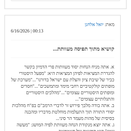
מאת:
יואל אלחנן
00:13 | 6/16/2026
קושיא מתוך תפיסה מעוותת...
א. אתה מניח הנחות יסוד מעוותות פרי הדמיון בקשר
להגדרת המציאות לפיהן המציאות היא: "מפעל היסטורי
כביר של שיבת ציון והצלת עם ישראל בדורנו"..."מערכת של
מופתים קולקטיביים רחבי מימד ומתמשכים"..."חסדים
ומופתים היסטוריים עצומים"..."מהלכים היסטוריים
והתגלותיים עצומים"...
ב. אתה בודה מלבך פירוש זר לדברי הרמב"ם בפ"ח מהלכות
יסודי התורה תוך התעלמות מוחלטת מדבריו ומהבנה
בסיסית של מהות מעמד הר סיני...
ג. אתה יוצא מנקודת הנחה מעוותת לפיה המושג: "מעשה