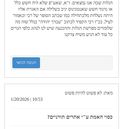
הגלות שבה אנו נמצאים. ז"א, שאע"פ שלא היה חשש כלל
או נדנוד חשש שאנטונינוס יגיב בשלילה אם האגרת אליו
היתה נשלחת מלכתחילה כמו שכתב הסופר של רבי וכאמור
לעיל, בכ"ז רבי הקפיד לכתוב "עבדך יהודה" בגלל שזה מה
שלומדים מפרשת הגלות וההכנעה שיש לנו לנהוג כלפי הגויים
כל עוד לא הגיע משיח צדקנו
תגובה לנתאי
מאת: לא פשוט להיות פשוט
10:53 | 1/20/2026
כסוי האמת ע"י אתרים תורניים?