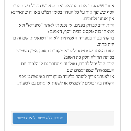
אחרי ששמעתי את ההרצאה ואת החידוש הגדול בשם הבית
יוסף ששופך אור על כל הנידון בסימן רמ"ט באו"ח שהאידנא
אין אנחנו נלחמים.
היית חייב לבדוק בפנים, אז נכנסתי לאתר "סיפריא" ולא
מצאתי כזה טקסט בבית יוסף, האמנם?
בדקתי בטור בספריה האמיתית ולא הווירטואלית, שם זה כן
היה כתוב.
האם האתר שמתיימר להביא מקורות באופן אמין השמיט
בכוונה תחילה חלק כה חשוב?
היום הכל יכול להיות, ואולי זה מתחבר גם ל"הלכות יום
העצמאות" שמפרסמים שם.
אז לצערנו צריך להזהר בלימוד ממקורות באינטרנט מפני
הקלות בה יכולים להשמיט או לשנות או סתם גם לטעות.
תגובה ללא פשוט להיות פשוט