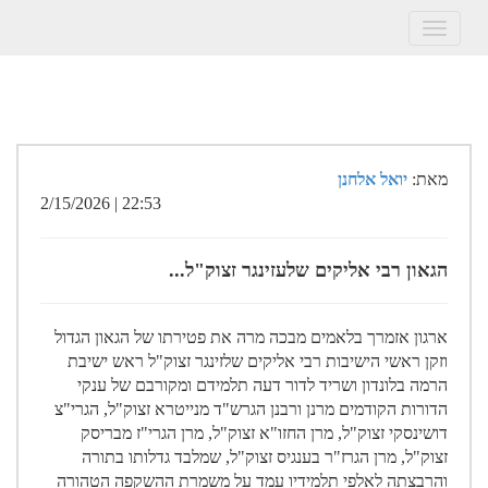
Toggle
navigation
מאת:
יואל אלחנן
22:53 | 2/15/2026
הגאון רבי אליקים שלעזינגר זצוק"ל...
ארגון אזמרך בלאמים מבכה מרה את פטירתו של הגאון הגדול
וזקן ראשי הישיבות רבי אליקים שלזינגר זצוק"ל ראש ישיבת
הרמה בלונדון ושריד לדור דעה תלמידם ומקורבם של ענקי
הדורות הקודמים מרנן ורבנן הגרש"ד מנייטרא זצוק"ל, הגרי"צ
דושינסקי זצוק"ל, מרן החזו"א זצוק"ל, מרן הגרי"ז מבריסק
זצוק"ל, מרן הגרז"ר בענגיס זצוק"ל, שמלבד גדלותו בתורה
והרבצתה לאלפי תלמידיו עמד על משמרת ההשקפה הטהורה