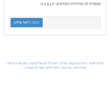
המסורה לנו מהדורות הקודמים. ת.נ.צ.ב.ה.
תגובה ל
יואל אלחנן
שירות לאומי
|
גירוש גוש קטיף
|
פורום
|
יחס גדולי ישראל לציונות
|
ישוב ארץ ישראל
|
אודיו-וידאו
|
צור קשר
|
חינוך ילדים
|
ספר דת הציונות
|