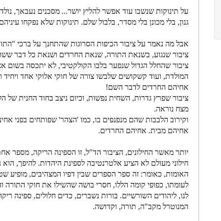
על תינוקות שנשבו עוד אפשר להליץ יושר... מסכנים נעבאך, נול
גנון, בלי מכונן בלי מסדר, בלבול שלם. תינוקות שלא נפקחו עיניהם.
אבל מה נאמר על ציבור הכיפות הסרוגות שהתחנך על ברכי "התו
ציבור שנגוע, בשנאת התורה, שנאת החרדים ושנאת כל דבר ששו
ציבור שהחלל הגדול שנפער בלבו הקולקטיבי, לא יתכסה בשום א
המולדת, ועוד קשקושים שלבשו צורה של חוקי אלוקי אחד ויחיד ו
אחיהם החרדים לדבר השם!
ציבור שפרץ גדרות, השחית נפשות, וכיום ניצב בחוד החנית של הל
מצח נוראה.
וקירוב הלבבות שהם מנפנפים בו, כמו 'הצהר' שפותחים בפני אחי
אחיהם מבית. אחיהם החרדים.
יותר מאשר החילונים, הציבור הד"ל, זו הספינה הריקה, מספר אחת
חילוני מעולם לא הציע אלטרנטיבה לספינת היהדות. להיפך, הוא 
האומות, כאומר: זה ספר הספרים שבין דפיו המצהיבים, מופיע שטר
לעומתו, כפופי קומה הללו, חסרי בושה שהשילו את חוקי התורה 
לנו, ליהודים השורשיים. בורות נשברים, כדים חלולים, ספינה רי
המנוטרל מקב"ה, תורה, וקדושה.