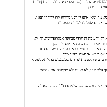
ובע עיתים לתורה (לצד ספרי מינים וצפייה בתקשורת
מונה ובטחון.
אומר "מאי אהנו לן רבנן לדידהו קרו לדידהו תנו!".
שראלית? לצה"ל? לכוחות הבטחון?
 רק יודע מה זה חרדי מבחינה אנתרופולוגית. ותו לא.
 אמור לדעת טוב מאי אהנו לו רבנן...
חקים את גופם ונפשם בארבע אמות של הלכה ותורה.
 עם שאר משנאי השם. ומטה מכך!
רב ובחנית לעומת אחיהם שמנפנפים בדגל השנאה, אזי
טף הלם קרב, לא מגנים ולא מוקיעים את אחיהם
י אופטימי.כי כמו שלמדנו חז"ל, בערב הגאולה -