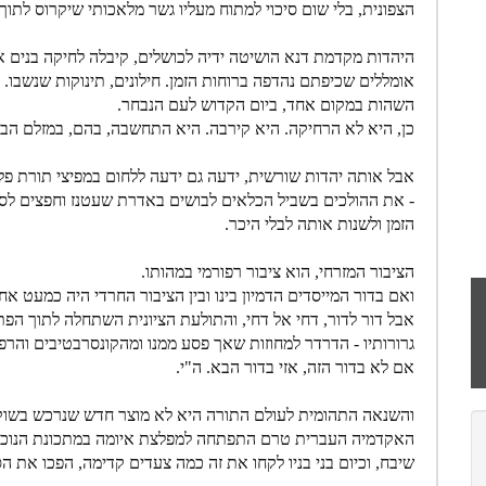
הצפונית, בלי שום סיכוי למתוח מעליו גשר מלאכותי שיקרוס לתוך 
היהדות מקדמת דנא הושיטה ידיה לכושלים, קיבלה לחיקה בנים א
אומללים שכיפתם נהדפה ברוחות הזמן. חילונים, תינוקות שנשבו
השהות במקום אחד, ביום הקדוש לעם הנבחר.
כן, היא לא הרחיקה. היא קירבה. היא התחשבה, בהם, במזלם הביש
אבל אותה יהדות שורשית, ידעה גם ידעה ללחום במפיצי תורת פל
- את ההולכים בשביל הכלאים לבושים באדרת שעטנז וחפצים לספ
הזמן ולשנות אותה לבלי היכר.
הציבור המזרחי, הוא ציבור רפורמי במהותו.
ואם בדור המייסדים הדמיון בינו ובין הציבור החרדי היה כמעט א
אבל דור לדור, דחי אל דחי, והתולעת הציונית השתחלה לתוך הפ
גרורותיו - הדרדר למחוזות שאך פסע ממנו ומהקונסרבטיבים והרפו
אם לא בדור הזה, אזי בדור הבא. ה"י.
והשנאה התהומית לעולם התורה היא לא מוצר חדש שנרכש בשוק 
האקדמיה העברית טרם התפתחה למפלצת איומה במתכונת הנוכחית 
שיבח, וכיום בני בניו לקחו את זה כמה צעדים קדימה, הפכו את ה