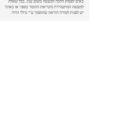
באים לפסוק הלכה למעשה בשום ענין. בכל שאלה
ראיון זועק לשמים על הספר "מן המצר"
למעשה המתעוררת מקריאת החומר בספר או באתר
יש לפנות למורה הוראה שהוסמך ע"י גדולי הדור.
יונתן אבנון
קושיה אמונית חמורה על מעשה השטן הציוני
אהרן הלפרין
ייש"כ על הוועד