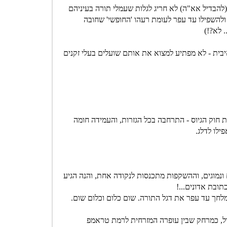
הבדיל אא"ה) לא חריג לגלות שעמלי תורה בעיניהם
ולהשפילו עד עפר לעומת רעהו 'החופשי' שחובה
 לא?!)
יבית - לא מפתיע למצוא את אותם שועלים בעלי זקנים
ות חוק הגיוס - התרחבה בכל הגזרות, והעמידה חומה
ילו לדלג.
נמוגים, וההשקפות מתכנסות לנקודה אחת, והנה הגיע
ובת אדונים...!
ומלחך עד עפר את דגל התורה. שום כלום וכלום שום.
וגדל, כמרחק שבין עופרה המזרחית לרמת טראמפ