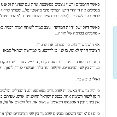
כאשר הרמב"ם ורש"י ניצבים במשבצת אחת עם שפינוזה וקאנט (ל
מסמלים את היהודי הישן הפרימיטיבי מהשטייטל... שצריך לרדוף 
לרומם עד לשמים... (הלא כבר נאמר במקורותיהם.. 'אהבת חינם'..
כאשר דיוקן של "הוזה המדינה" ניצב סמוך לאותה דמות רבנית נא
- מחבלים בכרמה של תורה...
אני חושב שדי בזה. כי הבנתם את הרעיון.
הציבור הדתי לאומי, בז לנו, בז לדרכנו. בז למורשת ישראל סבא!
התהום הפעורה בינינו ובינם מזה זמן רב, העמיקה עוד ועוד בעקב
בצורה בין שני הציבורים. שקשה ועד בלתי אפשרי לגדר, לתווך, ואפ
ואולי טוב שכך.
כי היה מי שחי באשליות שהפערים מצטמצמים. ההבדלים הולכים ו
הזמן ליצור רשימה אחת בכנסת ישראל החולנית! אויש. טעיתם בכת
אין בינינו ובין האספסוף הלאומני שנושא את דגל הלאום אל על, 
כיום גם 'אוהבי השלום' מבינים שהפער בין שני הציבורים הולך 