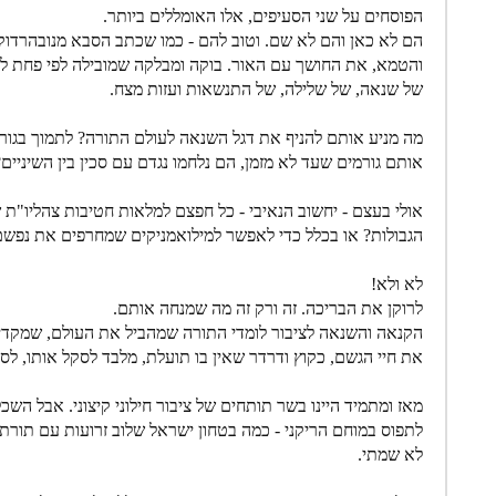
הפוסחים על שני הסעיפים, אלו האומללים ביותר.
הם לא כאן והם לא שם. וטוב להם - כמו שכתב הסבא מנובהרדוק
והטמא, את החושך עם האור. בוקה ומבלקה שמובילה לפי פחת ללא
של שנאה, של שלילה, של התנשאות ועזות מצח.
מה מניע אותם להניף את דגל השנאה לעולם התורה? לתמוך בגו
אותם גורמים שעד לא מזמן, הם נלחמו נגדם עם סכין בין השיניים?
אולי בעצם - יחשוב הנאיבי - כל חפצם למלאות חטיבות צהליו"ת 
הגבולות? או בכלל כדי לאפשר למילואמניקים שמחרפים את נפשם
לא ולא!
לרוקן את הבריכה. זה ורק זה מה שמנחה אותם.
הקנאה והשנאה לציבור לומדי התורה שמהביל את העולם, שמקדיש
את חיי הגשם, כקוץ ודרדר שאין בו תועלת, מלבד לסקל אותו, לסל
מאז ומתמיד היינו בשר תותחים של ציבור חילוני קיצוני. אבל השכ
לתפוס במוחם הריקני - כמה בטחון ישראל שלוב זרועות עם תורת 
לא שמתי.