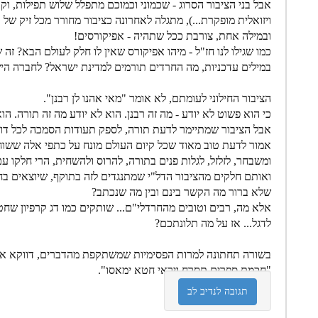
אבל בני הציבור הסרוג - שכמוני וכמוכם מתפלל שלוש תפילות, וק
ויזואלית מופקרת...), מתגלה לאחרונה כציבור מחורר מכל זיק של א
ובמילה אחת, צורבת ככל שתהיה - אפיקורסים!
כמו שגילו לנו חז"ל - מיהו אפיקורס שאין לו חלק לעולם הבא? זה ש
במילים עדכניות, מה החרדים תורמים למדינת ישראל? לחברה הי
הציבור החילוני לעומתם, לא אומר "מאי אהנו לן רבנן".
כי הוא פשוט לא יודע - מה זה רבנן. הוא לא יודע מה זה תורה. הוא
אבל הציבור שמתיימר לדעת תורה, לספק תעודות הסמכה לכל דורש,
אמור לדעת טוב מאוד שכל קיום העולם מונח על כתפי אלה ששו
ומשבחר, לזלזל, לגלות פנים בתורה, להרוס ולהשחית, הרי חלקו
ואותם חלקים מהציבור הדל"י שמתנגדים לזה בתוקף, שיוצאים בח
שלא ברור מה הקשר בינם ובין מה שנכתב?
אלא מה, רבים וטובים מהחרדלי"ם... שותקים כמו דג קרפיון שח
לדגל... אז על מה תלונתכם?
בשורה תחתונה למרות הפסימיות שמשתקפת מהדברים, דווקא אני ד
"חכמת ספרים תסרח ויראי חטא ימאסו".
תגובה לנדיב לב