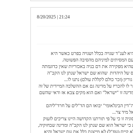
21:24 | 8/20/2025
היא לענ"ד שגויה בכלל ושגויה בפרט כאשר היא
ועם המסיתים למיניהם מהסיבה הפשוטה.
יא מפקירה את דם בניה באכזריות שאין כדוגמתה
 של היהדות שהוא שם ישראל שנתן לנו הקב"ה
ריון (זכר כולם לקללת עולם) נתנו לו...
ר לו להכריז על מדינה גם אם ההשלכה המיידית של זה
מדינה זו "ישראל" ואם הוא מקים צבא אז ודאי שהשם
"דין הבינלאומי" יבואו הם הד"לים על חרד"ליהם
 מיד צר...
 זו כי על פי תורתנו הקדושה היינו צריכים לזעוק
ת כי ישראל הוא שם שנתן לנו הקב"ה ומדינה שבחוקיה,
 קיים (עפ"ל) לא מייצגת כלל את עם ישראל והיא