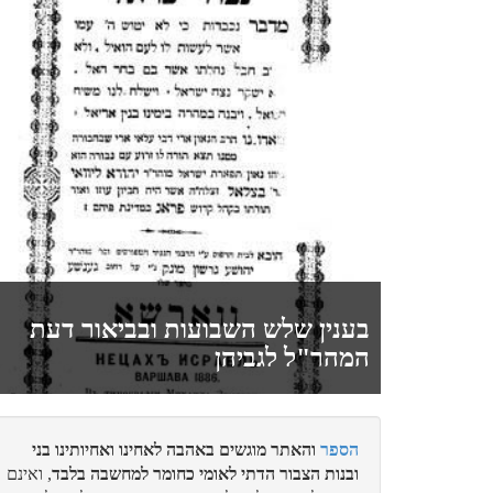
איתן
מעמד התגלות המוני???
יואל אלחנן
קושיא מתוך תפיסה מעוותת...
בענין שלש השבועות ובביאור דעת
לביא
המהר"ל לגביהן
קול קורא מאת הגרמ"ד ויסמנדל זצ"ל
הספר
והאתר מוגשים באהבה לאחינו ואחיותינו בני
לביא
ובנות הצבור הדתי לאומי כחומר למחשבה בלבד
, ואינם