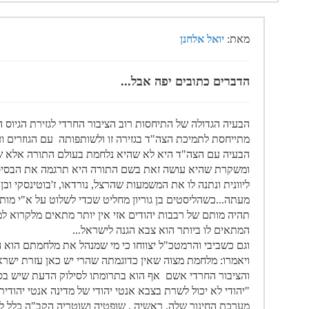
מאת:
יואל אלחנן
הדברים כתובים יפה אבל...
הבעיה הגדולה של התיחסות רוב הציבור החרדי לגזירת הגיוס 
מתייחסת לתמיכת הצה"ד בגזירה זו ולשותפותה עם הגוזרים 
הבעיה עם הצה"ד היא לא שהיא נלחמת בעולם התורה אלא שה
ומשקרת שהיא עושה זאת בשם התורה היא תרגמה את הבסיס
ליוונית ונתנה לו את המשמעות שהרצל, נורדאו, ז'בוטינסקי ובן גו
מעתה...כשהליסטים בן גוריון מחליט שכדי לשלוט על א"י מות
תהיה מותם של רבבות יהודים אזי אין יותר מתאים מלקרוא ל
המתאים לו ביותר הוא צבא הגנה לישראל...
וגם כשביבי והרמטכ"ל יצווחו כי מי שמנהל את מלחמתם הוא ה
ויאמרו: מלחמת מצוה שאין כדוגמתה שהרי יש כאן עזרת ישראל
והציבור החרדי אשם אף הוא בתרומתו לסילוק הדעת שיש בסוגיה
"יהודי לא יכול לשרת בצבא אנטי יהודי של מדינה אנטי יהודי
מערכת החינוך שלה, ראשיה , שופטיה ושוטריה הקב"ה כלל לא