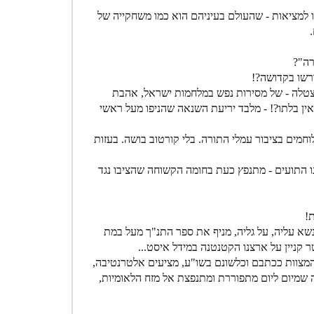
דו למציאות - שהעולם בעיניהם הוא כמו משחקייה של
רה"?
רשו בקדושה?!
צטלה - של מסירות נפש במלחמות ישראל, אהבת
אין בלתו?! - מלבד יריעת השנאה שהניפו מעל ראשי
וחמים בציבור עמלי התורה. בלי קורטוב בושה. בעזות
נו התועים - מתנפץ כעת בחומה הקשוחה שהציבו נגד
!
נשא עליה, על גליה, מניף את ספר התנ"ך מעל במת
 קניין על ארצנו הקטנטנה במידל איסט...
והמצוות ככתבם וכלשונם בשו"ע, מציעים אלטרנטיבה,
קה שמיום ליום מתפוררת ומתנפצת אל מזח הלאומיות,