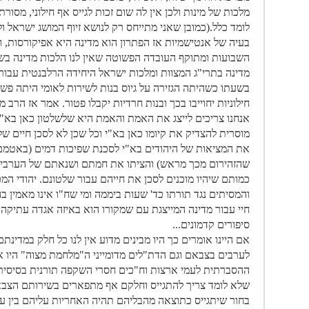
מלכות של מינות ולכן אין לה שום זכות לגייס אף חילוני, מסורתי
לומד כלל.(כמובן שאני מתייחס רק לנושא זיוף המושג ישראל
בעיה של אנטישמיות אז הפתרון הוא מדינה היא אפיקורסות,
השבועות ומתוקף העובדה הפשוטה שאין לנו הלכות מדינה בש
מדינה בתרי"ג המצוות ומלכות ישראל היחידה הרלבנטית עבורנ
בשעתו כשהיתה הגזירה על גיוס בנות לשירות לאומי היתה פש
חילוניות יחוייבו בכך ובנות חרדיות יקבלו פטור. אמר אז הרב 
אנחנו צריכים לייצג את האמת והאמת היא שלשלטון כאן בא"י
מוסרית להצדיק את קיומו כאן בא"י וכל שכן לא לסכן חיים של
את המציאות של היהודים בא"י לסכנת שפיכות דמים (באטמם 
שהזהירום מכך מראש) והציתו את חמתם ושנאתם של הערבים 
כמותם שיהיו מוכנים לסכן את חייהם עבור שלטונם. יהודי המכ
והמסיתים נגד תורתו כד' שעות ביממה ומי שח"ו אינו מאמין בה
חיי עבור מדינה המייצגת עם שמקורו הוא באיזה אגדה עתיקה
סיפורים קדמונים...
אם היינו אומרים כך היו מבינים מדוע אין לנו כל חלק במדינתם
לערבים בצבאם וגם הדת"לים מדומייני ה"מלחמת מצוה" היו 
ההסברתית לעמי ארצות וח"כים חסרי השקפה תורנית בסיסית 
שלא לומד צריך להתגייס וחלקם אף מתפארים בשירותם הצבאי
בחור שיתגייס כתוצאה מהבליהם תהיה האחריות עליהם בין על סכ