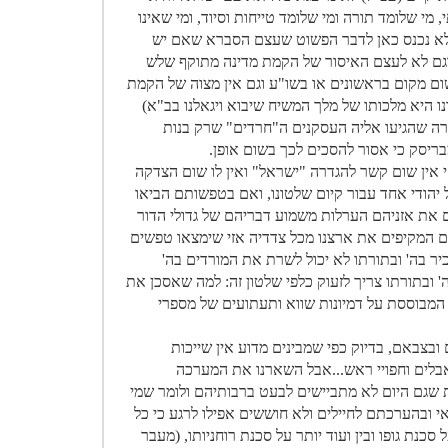
, מי שלומד תורה ומי שלומד טייחות וסיוד, ומי שאינו
 ולא נכנס כאן לדבר הפשוט שעצם הסברא שאם יש
 וגם לא לעצם האיסור של הקמת מדינה מתוקף שלש
ום מקום בראשונים או בשו"ע וגם אין מצוה של הקמת
ו היא מלכותו של מלך המשיח שיבוא ויגאלנו בב"א)
רה שהגיעו אליה העסקנים ה"חרדים" שרק בנות
מבריסק כי אסור להסכים לכך בשום אופן.
 אין שום קשר להגדרה "ישראל" ואין לו שום הצדקה
 יהודי אחד עבור קיום שלטונו, ואם בטפשותם הביאו
את אזניהם הערלות משמוע דבריהם של גדולי הדור
המקיפים את ארצנו מכל צדדיה אזי שימצאו טפשים
יר בה' ובתורתו לא יכול לשרת את המורדים בה'
' ובתורתו צריך לזעוק כלפי שלטון זה: למה שאסכן את
 המבוססת על דמיונות שווא ותעתועים של מספרי
 ובצבאם, בדיוק כפי שמבינים מדוע אין שייכות
אבלים וחפויי ראש...אבל השארנו את המערכה
שגם היום לא מתביישים לבעט ברבותיהם ולומר שמי
 ובהערכתם לחיילים ולא חוששים אפילו לרגע כי כל
נת גופו ובין ועוד יותר על סכנת רוחניותו, (מעבר