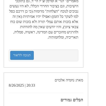
מאמרים" לגר"א וסרמן זצ"ל הי"ד, גם בתוככי
הישיבות, וגם בציבור החרדי הכללי, לא היו נעשים
נבוכים לנוכח "הצלחות" מדומות (כי כן דרכם כסל
למו לשקר כל הזמן) ואפילו יהיו אמיתיות (אין זה
אלא בזכות אותם עמלי תורה ולא בזכות שום כוח
צבאי ציוני), והיו יודעים שאין מה להזדהות
ולהרגיש מחוברים עם המדינה, ראשיה, סמליה,
תאריכיה, ומלחמותיה.
תגובה לליאור
מאת: נחמיה אלבוים
20:33 | 8/26/2025
הבלים גמורים