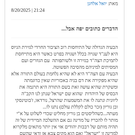
מאת:
יואל אלחנן
21:24 | 8/20/2025
הדברים כתובים יפה אבל...
הבעיה הגדולה של התיחסות רוב הציבור החרדי לגזירת הגיוס
היא לענ"ד שגויה בכלל ושגויה בפרט כאשר היא מתייחסת
לתמיכת הצה"ד בגזירה זו ולשותפותה עם הגוזרים ועם
המסיתים למיניהם מהסיבה הפשוטה.
הבעיה עם הצה"ד היא לא שהיא נלחמת בעולם התורה אלא
שהיא מפקירה את דם בניה באכזריות שאין כדוגמתה
ומשקרת שהיא עושה זאת בשם התורה היא תרגמה את
הבסיס של היהדות שהוא שם ישראל שנתן לנו הקב"ה
ליוונית ונתנה לו את המשמעות שהרצל, נורדאו, ז'בוטינסקי
ובן גוריון (זכר כולם לקללת עולם) נתנו לו...
מעתה...כשהליסטים בן גוריון מחליט שכדי לשלוט על א"י
מותר לו להכריז על מדינה גם אם ההשלכה המיידית של זה
תהיה מותם של רבבות יהודים אזי אין יותר מתאים מלקרוא
למדינה זו "ישראל" ואם הוא מקים צבא אז ודאי שהשם