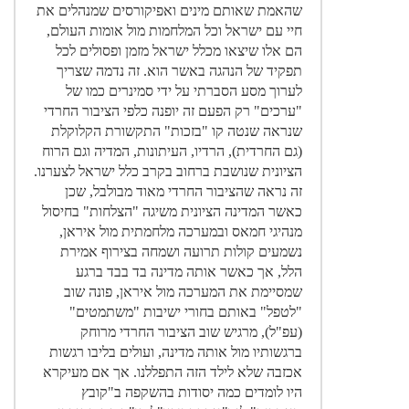
שהאמת שאותם מינים ואפיקורסים שמנהלים את
חיי עם ישראל וכל המלחמות מול אומות העולם,
הם אלו שיצאו מכלל ישראל מזמן ופסולים לכל
תפקיד של הנהגה באשר הוא. זה נדמה שצריך
לערוך מסע הסברתי על ידי סמינרים כמו של
"ערכים" רק הפעם זה יופנה כלפי הציבור החרדי
שנראה שנטה קו "בזכות" התקשורת הקלוקלת
(גם החרדית), הרדיו, העיתונות, המדיה וגם הרוח
הציונית שנושבת ברחוב בקרב כלל ישראל לצערנו.
זה נראה שהציבור החרדי מאוד מבולבל, שכן
כאשר המדינה הציונית משיגה "הצלחות" בחיסול
מנהיגי חמאס ובמערכה מלחמתית מול איראן,
נשמעים קולות תרועה ושמחה בצירוף אמירת
הלל, אך כאשר אותה מדינה בד בבד ברגע
שמסיימת את המערכה מול איראן, פונה שוב
"לטפל" באותם בחורי ישיבות "משתמטים"
(עפ"ל), מרגיש שוב הציבור החרדי מרוחק
ברגשותיו מול אותה מדינה, ועולים בליבו רגשות
אכזבה שלא לילד הזה התפללנו. אך אם מעיקרא
היו לומדים כמה יסודות בהשקפה ב"קובץ