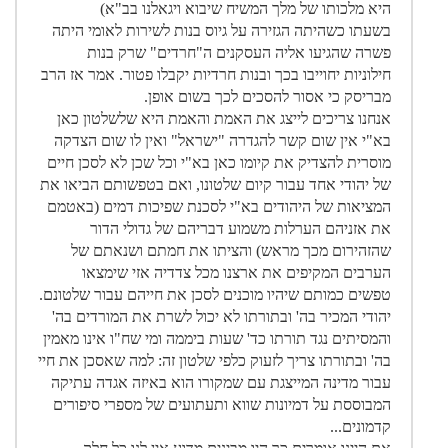
היא מלכותו של מלך המשיח שיבוא ויגאלנו בב"א)
בשעתו כשהיתה הגזירה על גיוס בנות לשירות לאומי היתה
פשרה שהגיעו אליה העסקנים ה"חרדים" שרק בנות
חילוניות יחוייבו בכך ובנות חרדיות יקבלו פטור. אמר אז הרב
מבריסק כי אסור להסכים לכך בשום אופן.
אנחנו צריכים לייצג את האמת והאמת היא שלשלטון כאן
בא"י אין שום קשר להגדרה "ישראל" ואין לו שום הצדקה
מוסרית להצדיק את קיומו כאן בא"י וכל שכן לא לסכן חיים
של יהודי אחד עבור קיום שלטונו, ואם בטפשותם הביאו את
המציאות של היהודים בא"י לסכנת שפיכות דמים (באטמם
את אזניהם הערלות משמוע דבריהם של גדולי הדור
שהזהירום מכך מראש) והציתו את חמתם ושנאתם של
הערבים המקיפים את ארצנו מכל צדדיה אזי שימצאו
טפשים כמותם שיהיו מוכנים לסכן את חייהם עבור שלטונם.
יהודי המכיר בה' ובתורתו לא יכול לשרת את המורדים בה'
והמסיתים נגד תורתו כד' שעות ביממה ומי שח"ו אינו מאמין
בה' ובתורתו צריך לזעוק כלפי שלטון זה: למה שאסכן את חיי
עבור מדינה המייצגת עם שמקורו הוא באיזה אגדה עתיקה
המבוססת על דמיונות שווא ותעתועים של מספרי סיפורים
קדמונים...