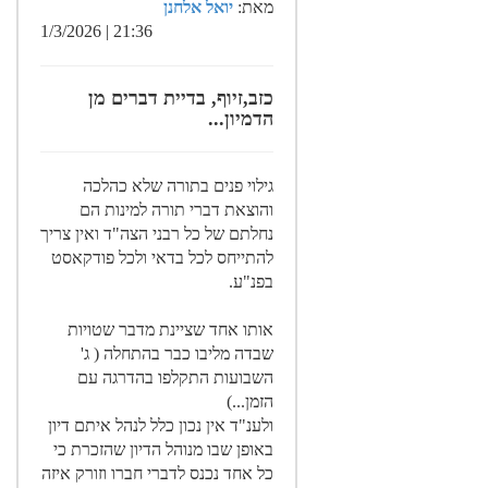
מאת:
יואל אלחנן
21:36 | 1/3/2026
כזב,זיוף, בדיית דברים מן
הדמיון...
גילוי פנים בתורה שלא כהלכה
והוצאת דברי תורה למינות הם
נחלתם של כל רבני הצה"ד ואין צריך
להתייחס לכל בדאי ולכל פודקאסט
בפנ"ע.
אותו אחד שציינת מדבר שטויות
שבדה מליבו כבר בהתחלה ( ג'
השבועות התקלפו בהדרגה עם
הזמן...)
ולענ"ד אין נכון כלל לנהל איתם דיון
באופן שבו מנוהל הדיון שהזכרת כי
כל אחד נכנס לדברי חברו וזורק איזה