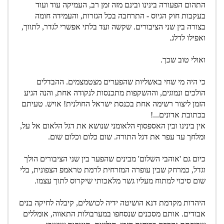
התהום הפעורה בינינו ובינם מזה זמן רב, העמיקה עוד ועוד
בעקבות חוק הגיוס - התרחבה בכל הגזרות, והעמידה חומה
בצורה בין שני הציבורים. שקשה ועד בלתי אפשרי לגדר, לתווך,
ואפילו לדלג.
ואולי טוב שכך.
כי היה מי שחי באשליות שהפערים מצטמצמים. ההבדלים
הולכים ונמוגים, וההשקפות מתכנסות לנקודה אחת, והנה הגיע
הזמן ליצור רשימה אחת בכנסת ישראל החולנית! אויש. טעיתם
בכתובת אדונים...!
אין בינינו ובין האספסוף הלאומני שנושא את דגל הלאום אל על,
ומלחך עד עפר את דגל התורה. שום כלום וכלום שום.
כיום גם 'אוהבי השלום' מבינים שהפער בין שני הציבורים הולך
וגדל, כמרחק שבין עופרה המזרחית לרמת טראמפ הצפונית, בלי
שום סיכוי למתוח מעליו גשר מלאכותי שיקרוס לתוך עצמו.
היהדות מקדמת דנא הושיטה ידיה לכושלים, קיבלה לחיקה בנים
אבודים. אותם מסכנים שנסחפו במערבולות התאווה, אומללים