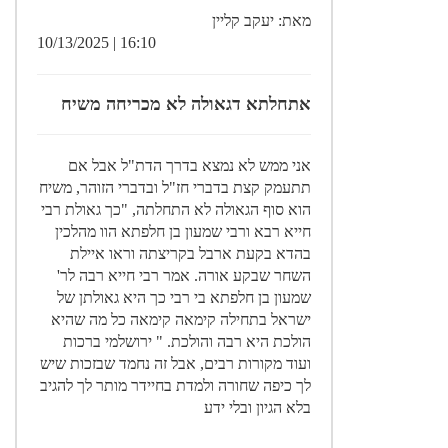
מאת: יעקב קליין
16:10 | 10/13/2025
אתחלתא דגאולה לא מכריחה משיח
אני ממש לא נמצא בדרך הדת"ל אבל אם
תתעמק קצת בדברי חז"ל ובדברי הזוהר, משיח
הוא סוף הגאולה לא התחלתה, "כך גאולת רבי
חייא רבא ורבי שמעון בן חלפתא הוו מהלכין
בהדא בקעת ארבל בקריצתה וראו איילת
השחר שבקע אורה. אמר רבי חייא רבה לר'
שמעון בן חלפתא בי רבי כך היא גאולתן של
ישראל בתחילה קימאה קימאה כל מה שהיא
הולכת היא רבה והולכת. " ירושלמי ברכות
ועוד מקורות רבים, אבל זה נחמד שבזכות שיש
לך כיפה שחורה ולמדת בחיידר מותר לך להגיב
בלא הגיון ובלי ידע