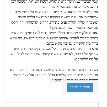
אבל הציבור שמתיימר לדעת תורה, לספק תעודות הסמכה לכל
דורש, אמור לדעת טוב מאי אהנו לו רבנן...
אמור לדעת טוב מאוד שכל קיום העולם מונח על כתפי אלה
ששוחקים את גופם ונפשם בארבע אמות של הלכה ותורה.
ומשבחר, לזלזל, לגלות פנים בתורה, להרוס ולהשחית, הרי חלקו
עם שאר משנאי השם. ומטה מכך!
ואותם חלקים מהציבור הדל"י שמתנגדים לזה בתוקף, שיוצאים
בחרב ובחנית לעומת אחיהם שמנפנפים בדגל השנאה, אזי שלא
ברור מה הקשר בינם ובין מה שנכתב?
אלא מה, רבים וטובים מהחרדלי"ם... שותקים כמו דג קרפיון
שחטף הלם קרב, לא מגנים ולא מוקיעים את אחיהם לדגל... אז
על מה תלונתכם?
בשורה תחתונה למרות הפסימיות שמשתקפת מהדברים, דווקא
אני די אופטימי.כי כמו שלמדנו חז"ל, בערב הגאולה - "חכמת
ספרים תסרח ויראי חטא ימאסו".
תגובה לנדיב לב