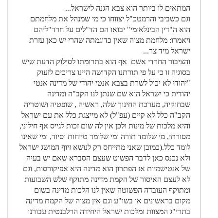
המתאים לו ביותר הוא צבא הגנה לישראל...
וגם כשביבי והרמטכ"ל יצווחו כי מי שמנהל את מלחמתם
הוא ה"דין הבינלאומי" יבואו הם הד"לים על חרד"ליהם
ויאמרו: מלחמת מצוה שאין כדוגמתה שהרי יש כאן עזרת
ישראל מיד צר...
והציבור החרדי אשם אף הוא בתרומתו לסילוק הדעת שיש
בסוגיה זו כי על פי תורתנו הקדושה היינו צריכים לזעוק
"יהודי לא יכול לשרת בצבא אנטי יהודי של מדינה אנטי
יהודית כי ישראל הוא שם שנתן לנו הקב"ה ומדינה
שבחוקיה, מערכת החינוך שלה, ראשיה , שופטיה ושוטריה
הקב"ה כלל לא קיים (עפ"ל) לא מייצגת כלל את עם ישראל
והיא מלכות של מינות ולכן אין לה שום זכות לגייס אף חילוני,
מסורתי, מי שלומד תורה ומי שלומד טייחות וסיוד, ומי שאינו
לומד כלל.(כמובן שאני מתייחס רק לנושא זיוף המושג ישראל
ולא נכנס כאן לדבר הפשוט שעצם הסברא שאם יש בעיה
של אנטישמיות אז הפתרון הוא מדינה היא אפיקורסות, וגם
לא לעצם האיסור של הקמת מדינה מתוקף שלש השבועות
ומתוקף העובדה הפשוטה שאין לנו הלכות מדינה בשום
מקום בראשונים או בשו"ע וגם אין מצוה של הקמת מדינה
בתרי"ג המצוות ומלכות ישראל היחידה הרלבנטית עבורנו