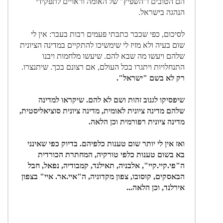
הם הטובים ו"השפיץ" של האומה וראויים לתפקידי
הנהגה בישראל.
לסיכום, כפי שכבר כתבתי פעמים רבות בעבר: אין לי
שום בעיה ולא מזיז לי שימשיכו להתקיים במדינה הציונית
שלהם ויעשו מה שבא להם. שיעשו מלחמות ויבנו
התנחלויות ויתגרו בכל העולם, אם רצונם בכך. שיתנצרו.
רק לא בשם "ישראל".
שיפסיקו לגנוב זהות ושם לא להם. שיקראו למדינה
שלהם מדינה ציונית לאומית, מדינה ציונית סוציאליסטית,
מדינה ציונית רפורמית וכן הלאה.
ואז אין לי יותר שום טענות כלפיהם. בדיוק כפי שאינני
בא בשום טענות כלפי טורקיה, המחתרת הכורדית
ה"פי.קיי.קיי", אלבניה, תאילנד, קמבודיה, נפאל, חבל
הבאסקים, קוסובו, צפון מקדוניה, ה"איי.אר. איי" בצפון
אירלנד, וכן הלאה...