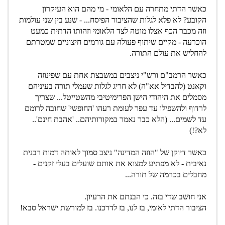
כאשר הדתי מתחרה עם הלאומי - מי מהם הוא העיקרון
הקובע? לא פלא לגלות שהציבור הפיסח... - שנע בין שני עולמות
וזה מכבר הכף אצלו מוטה לצד הלאומי וזהותו הדתית כמעט
הוכרעה - מקיים שיתוף פעולה עם גורמים חיצוניים שמטרתם
להחליש את עולם התורה.
כאשר הרמב"ם ורש"י ניצבים במשבצת אחת עם שפינוזה
וקאנט (להבדיל אא"ה) לא חריג לגלות שעמלי תורה בעיניהם
מסמלים את היהודי הישן הפרימיטיבי מהשטייטל... שצריך
לרדוף ולהשפילו עד עפר לעומת רעהו 'החופשי' שחובה לרומם
עד לשמים... (הלא כבר נאמר במקורותיהם.. 'אהבת חינם'..
לא?!)
כאשר דיוקן של "הוזה המדינה" ניצב סמוך לאותה דמות רבנית
נאיבית - לא מפתיע למצוא את אותם שועלים בעלי זקנים -
מחבלים בכרמה של תורה...
אני חושב שדי בזה. כי הבנתם את הרעיון.
הציבור הדתי לאומי, בז לנו, בז לדרכנו. בז למורשת ישראל סבא!