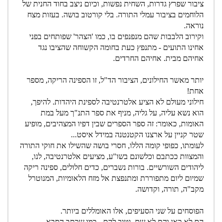
ציבור שפרץ גדרות, השחית נפשות, וכיום ניצב בחוד החנית של
הלוחמים בציבור עמלי התורה. בלי קורטוב בושה. בעזות מצח
נוראה.
וקירוב הלבבות שהם מנפנפים בו, כמו 'הצהר' שפותחים בפני
אחינו התועים - מתנפץ כעת בחומה הקשוחה שהציבו נגד
אחיהם מבית. אחיהם החרדים.
יותר מאשר החילונים, הציבור הד"ל, זו הספינה הריקה, מספר
אחת!
חילוני מעולם לא הציע אלטרנטיבה לספינת היהדות. להיפך,
הוא נשא עליה, על גליה, מניף את ספר התנ"ך מעל במת
האומות, כאומר: זה ספר הספרים שבין דפיו המצהיבים, מופיע
שטר קניין על ארצנו הקטנטנה במידל איסט...
לעומתו, כפופי קומה הללו, חסרי בושה שהשילו את חוקי התורה
והמצוות ככתבם וכלשונם בשו"ע, מציעים אלטרנטיבה, לנו,
ליהודים השורשיים. בורות נשברים, כדים חלולים, ספינה ריקה
שמיום ליום מתפוררת ומתנפצת אל מזח הלאומיות, המנוטרל
מקב"ה, תורה, וקדושה.
הפוסחים על שני הסעיפים, אלו האומללים ביותר.
הם לא כאן והם לא שם. וטוב להם - כמו שכתב הסבא