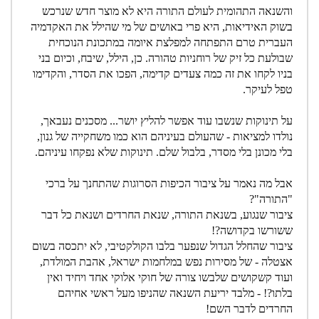
והשנאה התהומית לעולם התורה היא לא מוצר חדש שנרכש
בשוק האידיאות, היא פרי באושים של מי שהילל את האקדמיה
העברית טרם התפתחה למפלצת איומה במתכונת הנוכחית
שבולעת כל זיק של רוחניות טהורה. כן, הילל, שיבח, וכיום בני
בניו לקחו את זה כמה צעדים קדימה, הפכו את הסדר, והקדימו
טפל לעיקר.
על תינוקות שנשבו עוד אפשר להליץ יושר... מסכנים נעבאך,
נולדו למציאות - שהעולם בעיניהם הוא כמו משחקייה של גנון,
בלי מכונן בלי מסדר, בלבול שלם. תינוקות שלא נפקחו עיניהם.
אבל מה נאמר על ציבור הכיפות הסרוגות שהתחנך על ברכי
"התורה"?
ציבור שנגוע, בשנאת התורה, שנאת החרדים ושנאת כל דבר
ששורשו בקדושה?!
ציבור שהחלל הגדול שנפער בלבו הקולקטיבי, לא יתכסה בשום
אצטלה - של מסירות נפש במלחמות ישראל, אהבת המולדת,
ועוד קשקושים שלבשו צורה של חוקי אלוקי אחד ויחיד ואין
בלתו?! - מלבד יריעת השנאה שהניפו מעל ראשי אחיהם
החרדים לדבר השם!