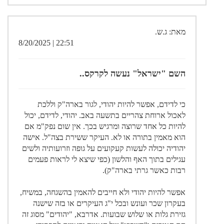
מאת: ג.ש.
22:51 | 8/20/2025
השם "ישראל" נעשה לקרקס..
כי לדידם, אפשר להיות יהודי, לגור בארה"ק וללכת
לאכול ארוחת צהריים בתשעה באב. יהודי, לדידם, יכול
להיות כל אחד שרוצה ומרגיש בכך. אין שום נפק"מ אם
הוא מאמין בתורה או לא. העיקר ששירת בצה"ל. אישה
יהודיה יכולה לעשות קעקועים על גופה וזרועותיה ולשים
עגילים בתוך האף והלשון (כפי שיצא לי לראות פעמים
רבות כאשר גרתי בארה"ק).
אפשר להיות יהודי ולא חייבים להאמין בהשגחה, במשיח,
בעקרון שכר ועונש ובכל י"ג העיקרים או בזה שישנה
גזירת גלות או שלוש שבועות. אדרבא, "יהודים" מסוג זה