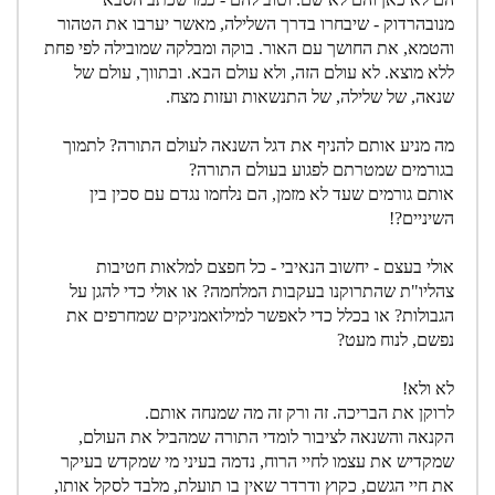
מנובהרדוק - שיבחרו בדרך השלילה, מאשר יערבו את הטהור
והטמא, את החושך עם האור. בוקה ומבלקה שמובילה לפי פחת
ללא מוצא. לא עולם הזה, ולא עולם הבא. ובתווך, עולם של
שנאה, של שלילה, של התנשאות ועזות מצח.
מה מניע אותם להניף את דגל השנאה לעולם התורה? לתמוך
בגורמים שמטרתם לפגוע בעולם התורה?
אותם גורמים שעד לא מזמן, הם נלחמו נגדם עם סכין בין
השיניים?!
אולי בעצם - יחשוב הנאיבי - כל חפצם למלאות חטיבות
צהליו"ת שהתרוקנו בעקבות המלחמה? או אולי כדי להגן על
הגבולות? או בכלל כדי לאפשר למילואמניקים שמחרפים את
נפשם, לנוח מעט?
לא ולא!
לרוקן את הבריכה. זה ורק זה מה שמנחה אותם.
הקנאה והשנאה לציבור לומדי התורה שמהביל את העולם,
שמקדיש את עצמו לחיי הרוח, נדמה בעיני מי שמקדש בעיקר
את חיי הגשם, כקוץ ודרדר שאין בו תועלת, מלבד לסקל אותו,