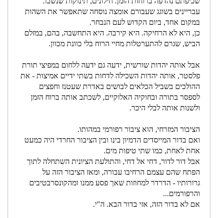
שכיפתם נהדפה ברוחות הזמן. חילונים, תינוקות שנשבו.
עבריינים בשוגג שעבורם אומצה נוסחה שתאפשר את השהות
במקום אחד, ביום הקדוש לעם הנבחר.
כן, היא לא הרחיקה. היא קירבה. היא התחשבה, בהם, במזלם
הביש, שגרם להתערטלות מחיי הרוח בלי כוונת מכוון.
אבל אותה יהדות שורשית, ידעה גם ידעה ללחום במפיצי תורת
פלסטר, אותה יהדות השכילה לדחות בשתי ידיים אמיצות - את
ההולכים בשביל הכלאים לבושים באדרת שעטנז וחפצים
לספסר בתורה ובחוקיה האלוקיים, לשכתב אותה ברוח הזמן
ולשנות אותה לבלי היכר.
הציבור המזרחי, הוא ציבור רפורמי במהותו.
ואם בדור המייסדים הדמיון בינו ובין הציבור החרדי היה כמעט
אחת לאחת, כמו שתי טיפות מים.
אבל דור לדור, דחי אל דחי, והתולעת הציונית השתחלה לתוך
הפתח שהם עצמם הרחיבו עבורה, ומאז הציבור הזה על
גרורותיו - הדרדר למחוזות שאך פסע ממנו ומהקונסרבטיבים
והרפורמים...
אם לא בדור הזה, אזי בדור הבא. ה"י.