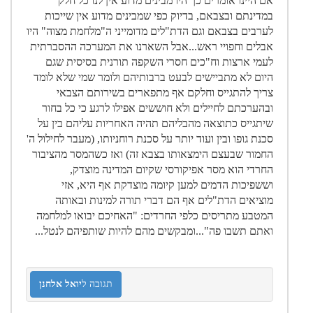
אם היינו אומרים כך היו מבינים מדוע אין לנו כל חלק
במדינתם ובצבאם, בדיוק כפי שמבינים מדוע אין שייכות
לערבים בצבאם וגם הדת"לים מדומייני ה"מלחמת מצוה" היו
אבלים וחפויי ראש...אבל השארנו את המערכה ההסברתית
לעמי ארצות וח"כים חסרי השקפה תורנית בסיסית שגם
היום לא מתביישים לבעט ברבותיהם ולומר שמי שלא לומד
צריך להתגייס וחלקם אף מתפארים בשירותם הצבאי
ובהערכתם לחיילים ולא חוששים אפילו לרגע כי כל בחור
שיתגייס כתוצאה מהבליהם תהיה האחריות עליהם בין על
סכנת גופו ובין ועוד יותר על סכנת רוחניותו, (מעבר לחילול ה'
החמור שבעצם הימצאותו בצבא זה) ואז כשהמסר מהציבור
החרדי הוא מסר אפיקורסי שקיום המדינה מוצדק,
וששפיכות הדמים למען קיומה מוצדקת אף היא, אזי
מוציאים הדת"לים אף הם דברי תורה למינות ובאותה
המטבע מתריסים כלפי החרדים: "האחיכם יבואו למלחמה
ואתם תשבו פה"...ומבקשים מהם להיות שותפיהם לנטל...
תגובה ל
יואל אלחנן