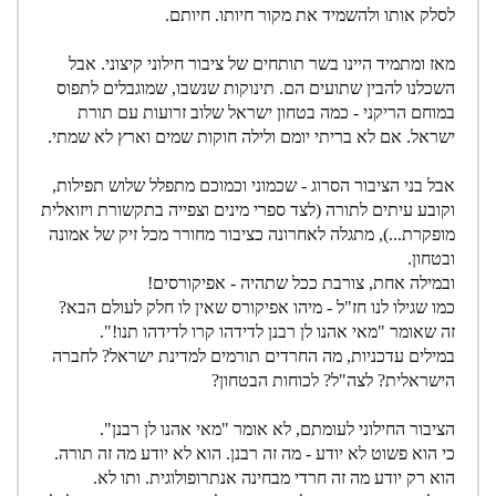
לסלק אותו ולהשמיד את מקור חיותו. חיותם.
מאז ומתמיד היינו בשר תותחים של ציבור חילוני קיצוני. אבל
השכלנו להבין שתועים הם. תינוקות שנשבו, שמוגבלים לתפוס
במוחם הריקני - כמה בטחון ישראל שלוב זרועות עם תורת
ישראל. אם לא בריתי יומם ולילה חוקות שמים וארץ לא שמתי.
אבל בני הציבור הסרוג - שכמוני וכמוכם מתפלל שלוש תפילות,
וקובע עיתים לתורה (לצד ספרי מינים וצפייה בתקשורת ויזואלית
מופקרת...), מתגלה לאחרונה כציבור מחורר מכל זיק של אמונה
ובטחון.
ובמילה אחת, צורבת ככל שתהיה - אפיקורסים!
כמו שגילו לנו חז"ל - מיהו אפיקורס שאין לו חלק לעולם הבא?
זה שאומר "מאי אהנו לן רבנן לדידהו קרו לדידהו תנו!".
במילים עדכניות, מה החרדים תורמים למדינת ישראל? לחברה
הישראלית? לצה"ל? לכוחות הבטחון?
הציבור החילוני לעומתם, לא אומר "מאי אהנו לן רבנן".
כי הוא פשוט לא יודע - מה זה רבנן. הוא לא יודע מה זה תורה.
הוא רק יודע מה זה חרדי מבחינה אנתרופולוגית. ותו לא.