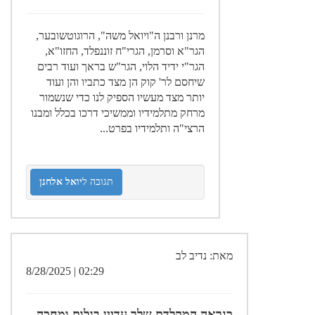
מרנן ורבנן ה"ויואל משה", הרוגוטשובער,
הגר"א וסרמן, הגרי"ח זוננפלד, החזו"א,
הגר"י ידיד הלוי, הגר"ש בראך ועוד רבים
שיחסם לר' קוק הן מצד כתביו והן ועוד
יותר מצד מעשיו הספיק לנו כדי שנשמור
מרחק מתלמידיו וממשיכי דרכו בכלל ומבנו
הרצי"ה ותלמידיו בפרט...
תגובה ל
יואל אלחנן
מאת: נדיב לב
02:29 | 8/28/2025
כנראה המקלדת שלך עדיין בגלות ומחכה