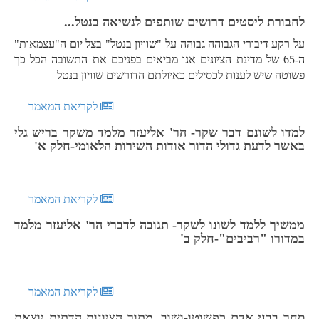
לחבורת ליסטים דרושים שותפים לנשיאה בנטל...
על רקע דיבורי הגבוהה גבוהה על "שוויון בנטל" בצל יום ה"עצמאות"
ה-65 של מדינת הציונים אנו מביאים בפניכם את התשובה הכל כך
פשוטה שיש לענות לכסילים כאיולתם הדורשים שוויון בנטל
לקריאת המאמר
למדו לשונם דבר שקר- הר' אליעזר מלמד משקר בריש גלי
באשר לדעת גדולי הדור אודות השירות הלאומי-חלק א'
לקריאת המאמר
ממשיך ללמד לשונו לשקר- תגובה לדברי הר' אליעזר מלמד
במדורו "רביבים"-חלק ב'
לקריאת המאמר
סחר בבני אדם כפשוטו-ושוב, מתוך הציונות הדתית יוצאת